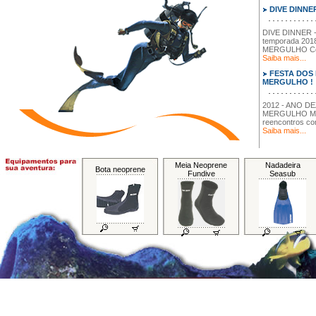
DIVE DINNE
DIVE DINNER -
temporada 201
MERGULHO Conv
Saiba mais...
FESTA DOS
MERGULHO ! !
2012 - ANO D
MERGULHO Muita
reencontros com
Saiba mais...
Meia Neoprene
Nadadeira
Bota neoprene
Fundive
Seasub