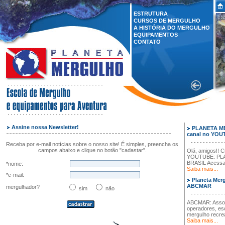
ESTRUTURA
CURSOS DE MERGULHO
A HISTÓRIA DO MERGULHO
EQUIPAMENTOS
CONTATO
Assine nossa Newsletter!
PLANETA M
canal no YO
Receba por e-mail notícias sobre o nosso site! É simples, preencha os
campos abaixo e clique no botão "cadastar".
Olá, amigos!! 
YOUTUBE: P
BRASIL Acessa a
*nome:
Saiba mais...
*e-mail:
Planeta Mer
ABCMAR
mergulhador?
sim
não
ABCMAR: Associ
operadores, es
mergulho recrea
Saiba mais...