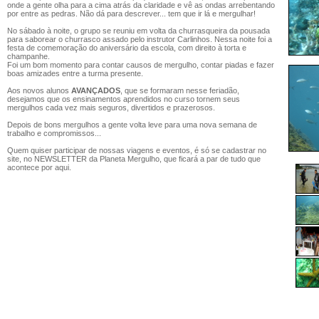
onde a gente olha para a cima atrás da claridade e vê as ondas arrebentando
por entre as pedras. Não dá para descrever... tem que ir lá e mergulhar!
No sábado à noite, o grupo se reuniu em volta da churrasqueira da pousada
para saborear o churrasco assado pelo instrutor Carlinhos. Nessa noite foi a
festa de comemoração do aniversário da escola, com direito à torta e
champanhe.
Foi um bom momento para contar causos de mergulho, contar piadas e fazer
boas amizades entre a turma presente.
Aos novos alunos
AVANÇADOS
, que se formaram nesse feriadão,
desejamos que os ensinamentos aprendidos no curso tornem seus
mergulhos cada vez mais seguros, divertidos e prazerosos.
Depois de bons mergulhos a gente volta leve para uma nova semana de
trabalho e compromissos...
Quem quiser participar de nossas viagens e eventos, é só se cadastrar no
site, no NEWSLETTER da Planeta Mergulho, que ficará a par de tudo que
acontece por aqui.