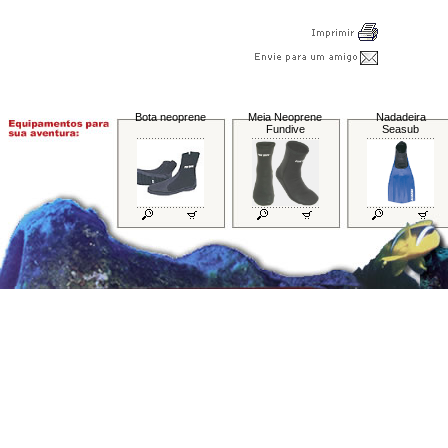
Bota neoprene
Meia Neoprene
Nadadeira
Fundive
Seasub