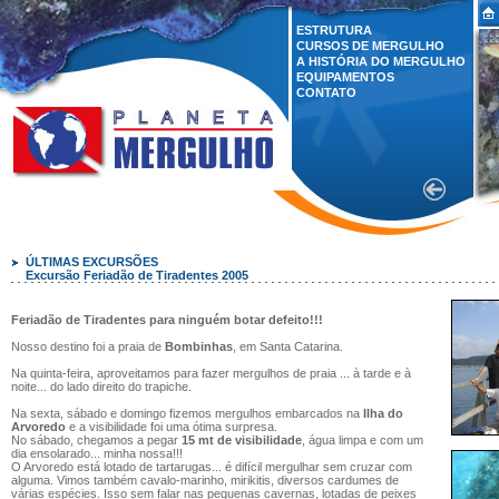
ESTRUTURA
CURSOS DE MERGULHO
A HISTÓRIA DO MERGULHO
EQUIPAMENTOS
CONTATO
ÚLTIMAS EXCURSÕES
Excursão Feriadão de Tiradentes 2005
Feriadão de Tiradentes para ninguém botar defeito!!!
Nosso destino foi a praia de
Bombinhas
, em Santa Catarina.
Na quinta-feira, aproveitamos para fazer mergulhos de praia ... à tarde e à
noite... do lado direito do trapiche.
Na sexta, sábado e domingo fizemos mergulhos embarcados na
Ilha do
Arvoredo
e a visibilidade foi uma ótima surpresa.
No sábado, chegamos a pegar
15 mt de visibilidade
, água limpa e com um
dia ensolarado... minha nossa!!!
O Arvoredo está lotado de tartarugas... é difícil mergulhar sem cruzar com
alguma. Vimos também cavalo-marinho, mirikitis, diversos cardumes de
várias espécies. Isso sem falar nas pequenas cavernas, lotadas de peixes