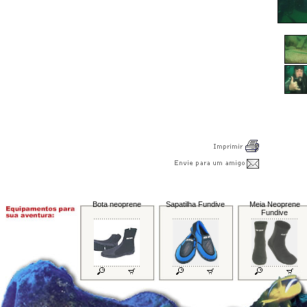
Bota neoprene
Sapatilha Fundive
Meia Neoprene
Fundive