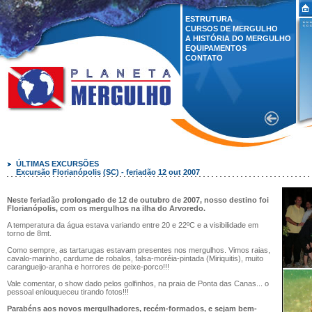
ESTRUTURA
CURSOS DE MERGULHO
A HISTÓRIA DO MERGULHO
EQUIPAMENTOS
CONTATO
ÚLTIMAS EXCURSÕES
Excursão Florianópolis (SC) - feriadão 12 out 2007
Neste feriadão prolongado de 12 de outubro de 2007, nosso destino foi
Florianópolis, com os mergulhos na ilha do Arvoredo.
A temperatura da água estava variando entre 20 e 22ºC e a visibilidade em
torno de 8mt.
Como sempre, as tartarugas estavam presentes nos mergulhos. Vimos raias,
cavalo-marinho, cardume de robalos, falsa-moréia-pintada (Miriquitis), muito
carangueijo-aranha e horrores de peixe-porco!!!
Vale comentar, o show dado pelos golfinhos, na praia de Ponta das Canas... o
pessoal enlouqueceu tirando fotos!!!
Parabéns aos novos mergulhadores, recém-formados, e sejam bem-