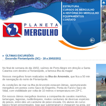
ESTRUTURA
CURSOS DE MERGULHO
A HISTÓRIA DO MERGULHO
EQUIPAMENTOS
CONTATO
ÚLTIMAS EXCURSÕES
Excursão Florianópolis (SC) - 18 a 20/02/2011
No final de semana do dia 18/02, saímos de Porto Alegre em direção a Santa
Catarina com destino a Florianópolis, a famosa Ilha da magia!
Nossos mergulhos foram realizados na
Ilha do Arvoredo
, que fica a 50 min
de navegação do norte de Florianópolis.
As condições de mar na Ilha do Arvoredo estavam ótimas, oportunizando
mergulhos em pontos como Saco do Engenho, Ponta do Farol e Saco do
Vidal, com visibilidade por volta de 10 metros e temperatura em 23º C.
Em nossos ótimos mergulhos tivemos a companhia de cavalos marinhos,
tartarugas, lagostas, nudibrânquios, muitos cardumes de diversas espécies
de peixes, entre eles um cardume de peixe enxada. Os alunos de curso
básico foram presenteados, logo que submergiram e chegaram na areia, por