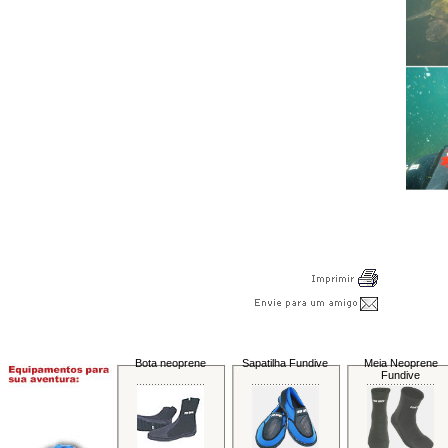
Bota neoprene
Sapatilha Fundive
Meia Neoprene
Fundive