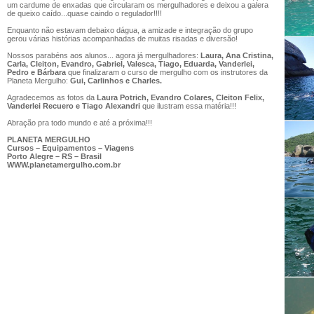
um cardume de enxadas que circularam os mergulhadores e deixou a galera
de queixo caído...quase caindo o regulador!!!!
Enquanto não estavam debaixo dágua, a amizade e integração do grupo
gerou várias histórias acompanhadas de muitas risadas e diversão!
Nossos parabéns aos alunos... agora já mergulhadores:
Laura, Ana Cristina,
Carla, Cleiton, Evandro, Gabriel, Valesca, Tiago, Eduarda, Vanderlei,
Pedro e Bárbara
que finalizaram o curso de mergulho com os instrutores da
Planeta Mergulho:
Gui, Carlinhos e Charles.
Agradecemos as fotos da
Laura Potrich, Evandro Colares, Cleiton Felix,
Vanderlei Recuero e Tiago Alexandri
que ilustram essa matéria!!!
Abração pra todo mundo e até a próxima!!!
PLANETA MERGULHO
Cursos – Equipamentos – Viagens
Porto Alegre – RS – Brasil
WWW.planetamergulho.com.br