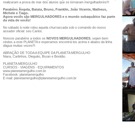
realizaram a prova de mar dos alunos que se tornaram mergulhadores!!!
Parabéns Ângela, Batata, Bruno, Franklin, João Vicente, Matheus,
Michele e Tiago.
Agora vocês são MERGULHADORES e o mundo subaquático faz parte
da vida de vocês!
No sábado à noite rolou aquela churrascada sob o comando do nosso
assador oficial: seu Carlos.
Nossos parabéns a todos os
NOVOS MERGULHADORES
, sejam bem
vindos a este PLANETA e esperamos encontrá-los acima e abaixo da linha
dágua muitas vezes!!!
ABRAÇÃO DE TODA A EQUIPE DA PLANETA MERGULHO
Niara, Carlinhos, Dieguito, Bryan e Bonitão.
PLANETA MERGULHO
CURSOS - VIAGENS - EQUIPAMENTOS
www.planetamergulho.com.br
Facebook: planetamergulho
E-mail: planetamergulho@planetamergulho.com.br