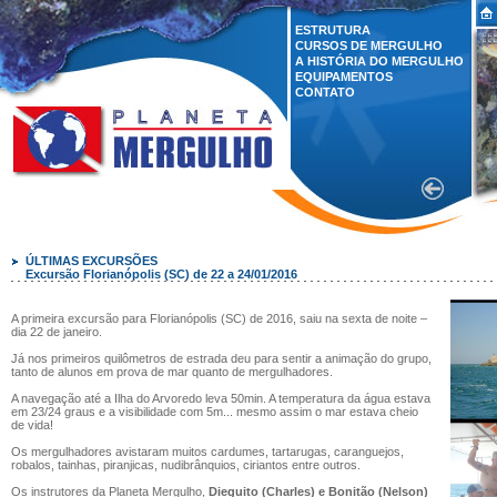
ESTRUTURA
CURSOS DE MERGULHO
A HISTÓRIA DO MERGULHO
EQUIPAMENTOS
CONTATO
ÚLTIMAS EXCURSÕES
Excursão Florianópolis (SC) de 22 a 24/01/2016
A primeira excursão para Florianópolis (SC) de 2016, saiu na sexta de noite –
dia 22 de janeiro.
Já nos primeiros quilômetros de estrada deu para sentir a animação do grupo,
tanto de alunos em prova de mar quanto de mergulhadores.
A navegação até a Ilha do Arvoredo leva 50min. A temperatura da água estava
em 23/24 graus e a visibilidade com 5m... mesmo assim o mar estava cheio
de vida!
Os mergulhadores avistaram muitos cardumes, tartarugas, caranguejos,
robalos, tainhas, piranjicas, nudibrânquios, ciriantos entre outros.
Os instrutores da Planeta Mergulho,
Dieguito (Charles) e Bonitão (Nelson)