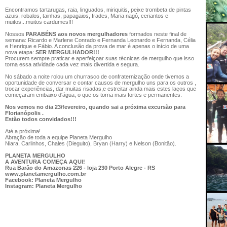
Encontramos tartarugas, raia, linguados, miriquitis, peixe trombeta de pintas
azuis, robalos, tainhas, papagaios, frades, Maria nagô, ceriantos e
muitos...muitos cardumes!!!
Nossos
PARABÉNS aos novos mergulhadores
formados neste final de
semana: Ricardo e Marlene Conrado e Fernanda Leonardo e Fernanda, Célia
e Henrique e Fábio. A conclusão da prova de mar é apenas o início de uma
nova etapa:
SER MERGULHADOR!!!
Procurem sempre praticar e aperfeiçoar suas técnicas de mergulho que isso
torna essa atividade cada vez mais divertida e segura.
No sábado a noite rolou um churrasco de confraternização onde tivemos a
oportunidade de conversar e contar causos de mergulho uns para os outros ,
trocar experiências, dar muitas risadas,e estreitar ainda mais estes laços que
começaram embaixo d'água, o que os torna mais fortes e permanentes.
Nos vemos no dia 23/fevereiro, quando sai a próxima excursão para
Florianópolis .
Estão todos convidados!!!
Até a próxima!
Abração de toda a equipe Planeta Mergulho
Niara, Carlinhos, Chales (Dieguito), Bryan (Harry) e Nelson (Bonitão).
PLANETA MERGULHO
A AVENTURA COMEÇA AQUI!
Rua Barão do Amazonas 226 - loja 230 Porto Alegre - RS
www.planetamergulho.com.br
Facebook: Planeta Mergulho
Instagram: Planeta Mergulho