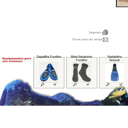
Sapatilha Fundive
Meia Neoprene
Nadadeira
Fundive
Seasub