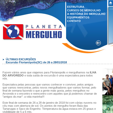
ESTRUTURA
CURSOS DE MERGULHO
A HISTÓRIA DO MERGULHO
EQUIPAMENTOS
CONTATO
ÚLTIMAS EXCURSÕES
Excursão Florianópolis(SC) de 26 a 28/01/2018
Fazem vários anos que viajamos para Florianopolis e mergulhamos na
ILHA
DO ARVOREDO
e toda saída de excursão é uma expectativa para todos
nós.
Expectativa pelas pessoas que vamos conhecer e conviver, pelos amigos
que vamos reencontrar, pelos novos mergulhadores que vamos formar, pelo
final de semana fazendo o que a gente mais gosta, pelos mergulhos no
Arvoredo e o encontro e reencontro com aqueles que já podemos chamar de
"amigos do.mar": a vida marinha!!!
Este final de semana de 26 a 28 de janeiro de 2018 foi com várias nuvens no
céu mas com abertura de sol. Os pontos de mergulho foram Baía das
Tartarugas e Saco do Engenho. Temperatura da água estava em 25 graus e
visibilidade de 5 a 6 mts.