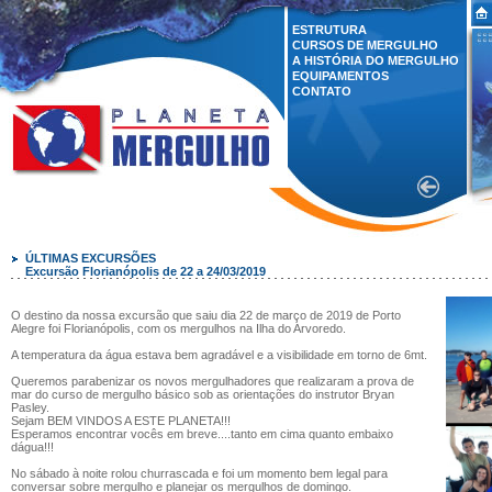
ESTRUTURA
CURSOS DE MERGULHO
A HISTÓRIA DO MERGULHO
EQUIPAMENTOS
CONTATO
ÚLTIMAS EXCURSÕES
Excursão Florianópolis de 22 a 24/03/2019
O destino da nossa excursão que saiu dia 22 de março de 2019 de Porto
Alegre foi Florianópolis, com os mergulhos na Ilha do Arvoredo.
A temperatura da água estava bem agradável e a visibilidade em torno de 6mt.
Queremos parabenizar os novos mergulhadores que realizaram a prova de
mar do curso de mergulho básico sob as orientações do instrutor Bryan
Pasley.
Sejam BEM VINDOS A ESTE PLANETA!!!
Esperamos encontrar vocês em breve....tanto em cima quanto embaixo
dágua!!!
No sábado à noite rolou churrascada e foi um momento bem legal para
conversar sobre mergulho e planejar os mergulhos de domingo.