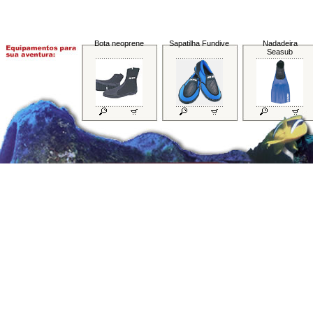
Bota neoprene
Sapatilha Fundive
Nadadeira
Seasub