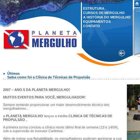
ESTRUTURA
CURSOS DE MERGULHO
A HISTÓRIA DO MERGULHO
EQUIPAMENTOS
CONTATO
Últimas
Saiba como foi a Clínica de Técnicas de Propulsão
2007 – ANO 5 DA PLANETA MERGULHO!
MUITOS EVENTOS PARA VOCÊ, MERGULHADOR!
Sempre tentando proporcionar um maior desenvolvimento técnico dos
mergulhadores...
a
PLANETA MERGULHO
lançou a inédita
CLINICA DE TÉCNICAS DE
PROPULSÃO
...
A primeira turma concluiu a clínica neste último final de semana (13 e 14/04),
sob a supervisão do instrutor Carlinhos.
Além de treinar sua flutuabilidade, os mergulhadores puderam aprimorar a sua